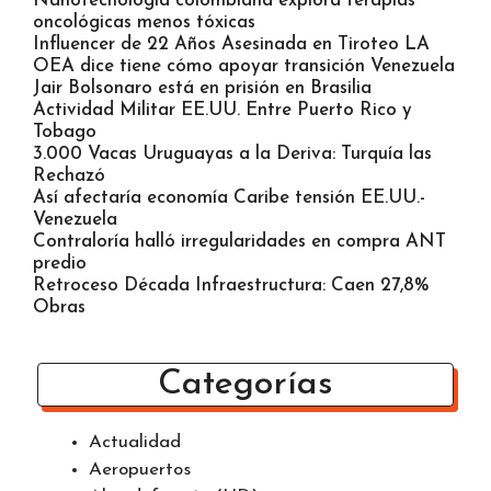
escuelas
Diabetes músculo: ¿Cómo los lácteos ayudan?
Nanotecnología colombiana explora terapias
oncológicas menos tóxicas
Influencer de 22 Años Asesinada en Tiroteo LA
OEA dice tiene cómo apoyar transición Venezuela
Jair Bolsonaro está en prisión en Brasilia
Actividad Militar EE.UU. Entre Puerto Rico y
Tobago
3.000 Vacas Uruguayas a la Deriva: Turquía las
Rechazó
Así afectaría economía Caribe tensión EE.UU.-
Venezuela
Contraloría halló irregularidades en compra ANT
predio
Retroceso Década Infraestructura: Caen 27,8%
Obras
Categorías