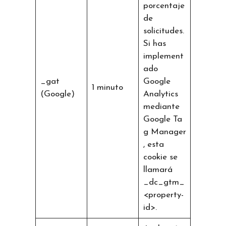
porcentaje
de
solicitudes.
Si has
implement
ado
_gat
Google
1 minuto
(Google)
Analytics
mediante
Google Ta
g Manager
, esta
cookie se
llamará
_dc_gtm_
<property-
id>.