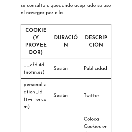
se consultan, quedando aceptado su uso
al navegar por ella.
COOKIE
(Y
DURACIÓ
DESCRIP
PROVEE
N
CIÓN
DOR)
__cfduid
Sesión
Publicidad
(notin.es)
personaliz
ation_id
Sesión
Twitter
(twitter.co
m)
Coloca
Cookies en