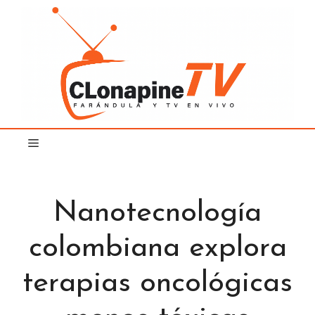
Saltar
al
contenido
Nanotecnología
colombiana explora
terapias oncológicas