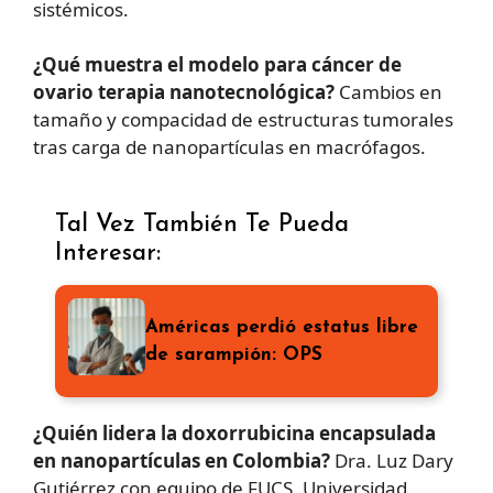
sistémicos.
¿Qué muestra el modelo para cáncer de
ovario terapia nanotecnológica?
Cambios en
tamaño y compacidad de estructuras tumorales
tras carga de nanopartículas en macrófagos.
Tal Vez También Te Pueda
Interesar:
Américas perdió estatus libre
de sarampión: OPS
¿Quién lidera la doxorrubicina encapsulada
en nanopartículas en Colombia?
Dra. Luz Dary
Gutiérrez con equipo de FUCS, Universidad