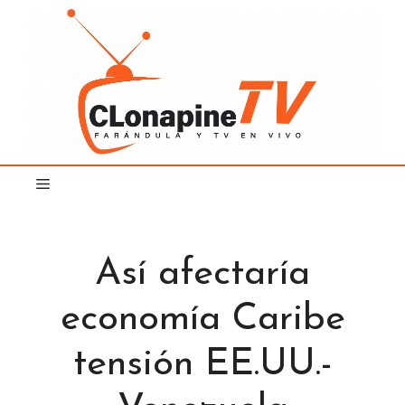
Saltar
al
contenido
Así afectaría
economía Caribe
tensión EE.UU.-