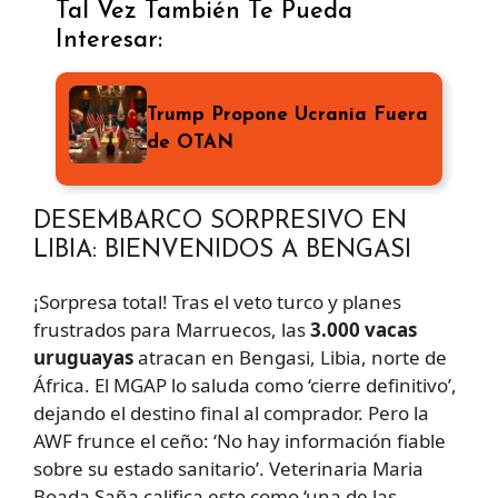
Tal Vez También Te Pueda
Interesar:
Trump Propone Ucrania Fuera
de OTAN
DESEMBARCO SORPRESIVO EN
LIBIA: BIENVENIDOS A BENGASI
¡Sorpresa total! Tras el veto turco y planes
frustrados para Marruecos, las
3.000 vacas
uruguayas
atracan en Bengasi, Libia, norte de
África. El MGAP lo saluda como ‘cierre definitivo’,
dejando el destino final al comprador. Pero la
AWF frunce el ceño: ‘No hay información fiable
sobre su estado sanitario’. Veterinaria Maria
Boada Saña califica esto como ‘una de las