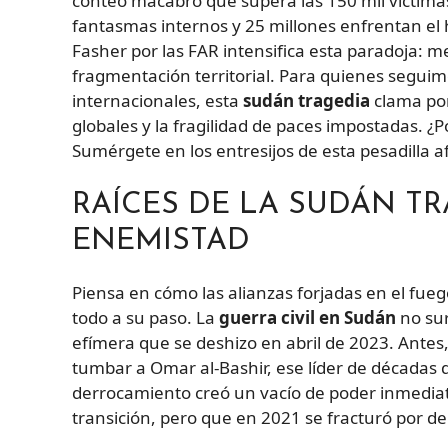
conteo macabro que supera las 150 mil víctimas
fantasmas internos y 25 millones enfrentan el 
Fasher por las FAR intensifica esta paradoja: 
fragmentación territorial. Para quienes seguimo
internacionales, esta
sudán tragedia
clama por
globales y la fragilidad de paces impostadas. 
Sumérgete en los entresijos de esta pesadilla a
RAÍCES DE LA SUDÁN TR
ENEMISTAD
Piensa en cómo las alianzas forjadas en el fue
todo a su paso. La
guerra civil en Sudán
no sur
efímera que se deshizo en abril de 2023. Antes,
tumbar a Omar al-Bashir, ese líder de décadas 
derrocamiento creó un vacío de poder inmedia
transición, pero que en 2021 se fracturó por den