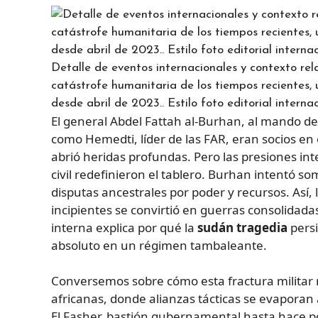
Detalle de eventos internacionales y contexto rel
catástrofe humanitaria de los tiempos recientes, u
desde abril de 2023.. Estilo foto editorial internac
El general Abdel Fattah al-Burhan, al mando 
como Hemedti, líder de las FAR, eran socios en 
abrió heridas profundas. Pero las presiones in
civil redefinieron el tablero. Burhan intentó s
disputas ancestrales por poder y recursos. Así
incipientes se convirtió en guerras consolidada
interna explica por qué la
sudán tragedia
persi
absoluto en un régimen tambaleante.
Conversemos sobre cómo esta fractura militar 
africanas, donde alianzas tácticas se evaporan
El Fasher, bastión gubernamental hasta hace poc