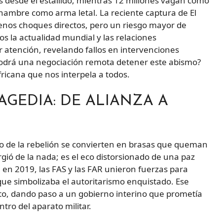
 desde el estallido, mientras 12 millones vagan como
hambre como arma letal. La reciente captura de El
menos choques directos, pero un riesgo mayor de
s la actualidad mundial y las relaciones
 atención, revelando fallos en intervenciones
¿Podrá una negociación remota detener este abismo?
fricana que nos interpela a todos.
AGEDIA: DE ALIANZA A
go de la rebelión se convierten en brasas que queman
gió de la nada; es el eco distorsionado de una paz
 en 2019, las FAS y las FAR unieron fuerzas para
que simbolizaba el autoritarismo enquistado. Ese
to, dando paso a un gobierno interino que prometía
tro del aparato militar.