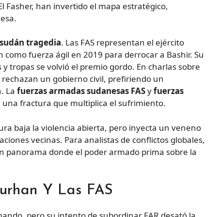
El Fasher, han invertido el mapa estratégico,
nesa.
sudán tragedia
. Las FAS representan el ejército
n como fuerza ágil en 2019 para derrocar a Bashir. Su
 y tropas se volvió el premio gordo. En charlas sobre
 rechazan un gobierno civil, prefiriendo un
a. La
fuerzas armadas sudanesas FAS
y
fuerzas
 una fractura que multiplica el sufrimiento.
ura baja la violencia abierta, pero inyecta un veneno
iones vecinas. Para analistas de conflictos globales,
un panorama donde el poder armado prima sobre la
-Burhan Y Las FAS
 mando, pero su intento de subordinar FAR desató la