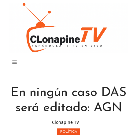
Saltar
al
contenido
En ningún caso DAS
será editado: AGN
Clonapine TV
POLÍTICA