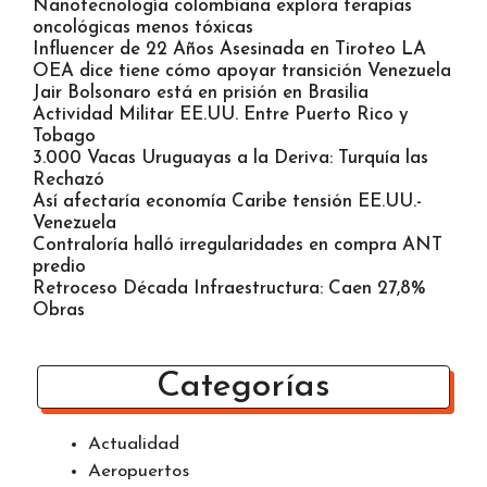
Medellín prohíbe cigarrillos electrónicos en
escuelas
Diabetes músculo: ¿Cómo los lácteos ayudan?
Nanotecnología colombiana explora terapias
oncológicas menos tóxicas
Influencer de 22 Años Asesinada en Tiroteo LA
OEA dice tiene cómo apoyar transición Venezuela
Jair Bolsonaro está en prisión en Brasilia
Actividad Militar EE.UU. Entre Puerto Rico y
Tobago
3.000 Vacas Uruguayas a la Deriva: Turquía las
Rechazó
Así afectaría economía Caribe tensión EE.UU.-
Venezuela
Contraloría halló irregularidades en compra ANT
predio
Retroceso Década Infraestructura: Caen 27,8%
Obras
Categorías