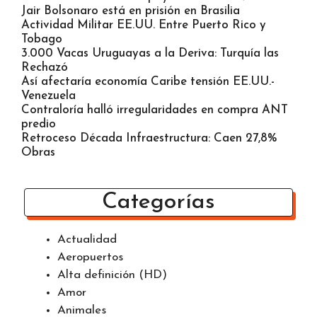
oncológicas menos tóxicas
Influencer de 22 Años Asesinada en Tiroteo LA
OEA dice tiene cómo apoyar transición Venezuela
Jair Bolsonaro está en prisión en Brasilia
Actividad Militar EE.UU. Entre Puerto Rico y
Tobago
3.000 Vacas Uruguayas a la Deriva: Turquía las
Rechazó
Así afectaría economía Caribe tensión EE.UU.-
Venezuela
Contraloría halló irregularidades en compra ANT
predio
Retroceso Década Infraestructura: Caen 27,8%
Obras
Categorías
Actualidad
Aeropuertos
Alta definición (HD)