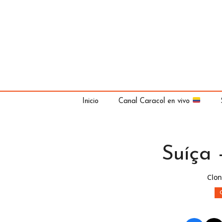
Saltar
al
contenido
Inicio
Canal Caracol en vivo
Suíça 
Clon