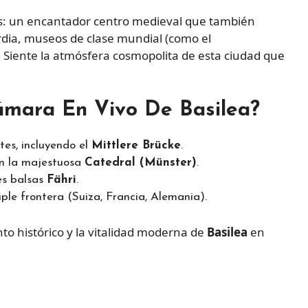
es: un encantador centro medieval que también
dia, museos de clase mundial (como el
 Siente la atmósfera cosmopolita de esta ciudad que
ámara En Vivo De Basilea?
tes, incluyendo el
Mittlere Brücke
.
n la majestuosa
Catedral (Münster)
.
les balsas
Fähri
.
ple frontera (Suiza, Francia, Alemania).
to histórico y la vitalidad moderna de
Basilea
en