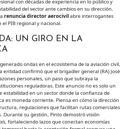
fesional con décadas de experiencia en lo público y
estabilidad del sector ante cambios en su dirección.
ta
renuncia director aerocivil
abre interrogantes
el PIB regional y nacional.
DA: UN GIRO EN LA
CA
generado ondas en el ecosistema de la aviación civil,
La entidad confirmó que el brigadier general (RA) José
razones personales, un paso que subraya la
tituciones reguladoras. Este anuncio no es solo un
e estabilidad en un sector donde la confianza de
ica es moneda corriente. Piensa en cómo la dirección
structura, regulaciones que facilitan rutas comerciales
s. Durante su gestión, Pinto demostró visión
aís
, fortaleciendo lazos que conectan economías
 temporal hasta la aceptación formal asegura una