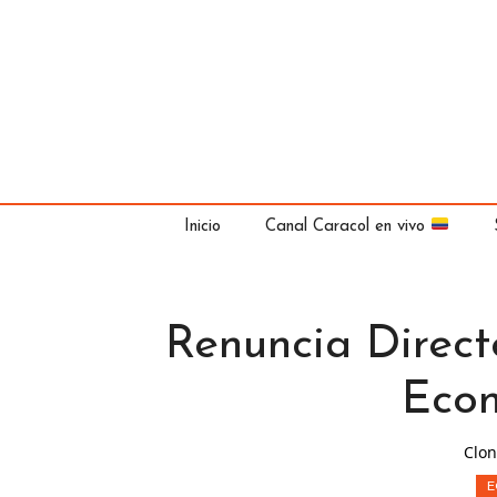
Saltar
al
contenido
Inicio
Canal Caracol en vivo
Renuncia Directo
Eco
Clon
E