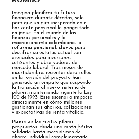
RUMBO
Imagina planificar tu futuro
financiero durante décadas, solo
para que un giro inesperado en el
horizonte pensional lo ponga todo
en jaque. En el mundo de las
finanzas personales y la
macroeconomía colombiana, la
reforma pensional: claves
para
descifrar su estatus actual son
esenciales para inversores,
cotizantes y observadores del
mercado laboral. Tras meses de
incertidumbre, recientes desarrollos
en la revisión del proyecto han
generado un empate que suspende
la transición al nuevo sistema de
pilares, manteniendo vigente la Ley
100 de 1993. Este escenario impacta
directamente en cómo millones
gestionan sus ahorros, cotizaciones
y expectativas de renta vitalicia.
Piensa en los cuatro pilares
propuestos: desde una renta básica
solidaria hasta mecanismos de
ahorro individual complementario.