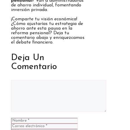
pensional?
Van a administradoras
de ahorro individual, fomentando
inversión privada.
¡Comparte tu visión económica!
¿Cómo ajustarías tu estrategia de
ahorro ante esta pausa en la
reforma pensional? Deja tu
comentario abajo y enriquezcamos
el debate financiero.
Deja Un
Comentario
Comentario
Nombre
Correo
electrónico
Web