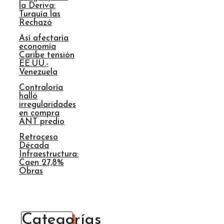
la Deriva:
Turquía las
Rechazó
Así afectaría
economía
Caribe tensión
EE.UU.-
Venezuela
Contraloría
halló
irregularidades
en compra
ANT predio
Retroceso
Década
Infraestructura:
Caen 27,8%
Obras
Categorías