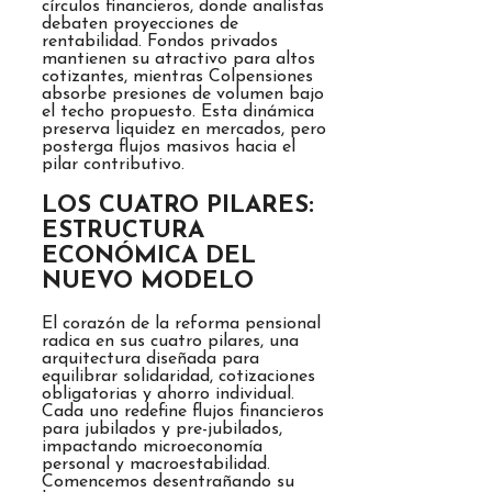
círculos financieros, donde analistas
debaten proyecciones de
rentabilidad. Fondos privados
mantienen su atractivo para altos
cotizantes, mientras Colpensiones
absorbe presiones de volumen bajo
el techo propuesto. Esta dinámica
preserva liquidez en mercados, pero
posterga flujos masivos hacia el
pilar contributivo.
LOS CUATRO PILARES:
ESTRUCTURA
ECONÓMICA DEL
NUEVO MODELO
El corazón de la reforma pensional
radica en sus cuatro pilares, una
arquitectura diseñada para
equilibrar solidaridad, cotizaciones
obligatorias y ahorro individual.
Cada uno redefine flujos financieros
para jubilados y pre-jubilados,
impactando microeconomía
personal y macroestabilidad.
Comencemos desentrañando su