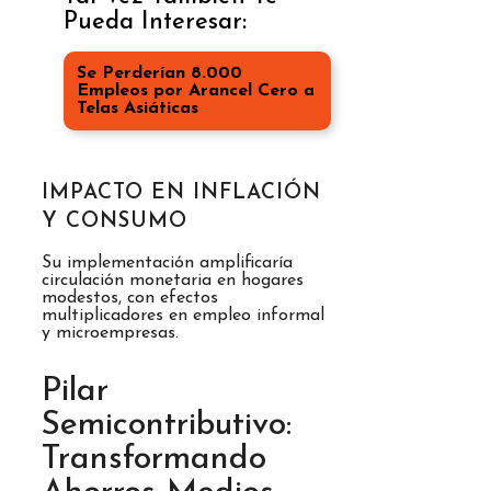
Pueda Interesar:
Se Perderían 8.000
Empleos por Arancel Cero a
Telas Asiáticas
IMPACTO EN INFLACIÓN
Y CONSUMO
Su implementación amplificaría
circulación monetaria en hogares
modestos, con efectos
multiplicadores en empleo informal
y microempresas.
Pilar
Semicontributivo:
Transformando