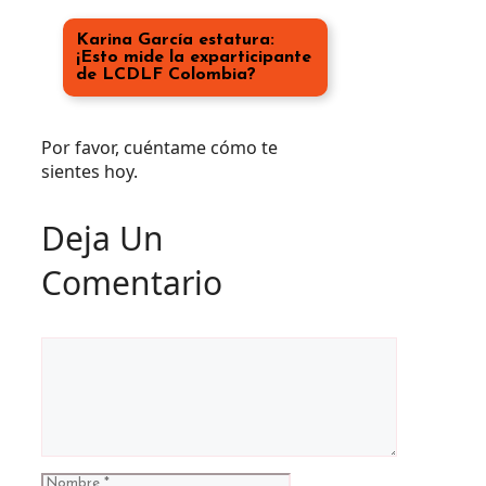
Karina García estatura:
¡Esto mide la exparticipante
de LCDLF Colombia?
Por favor, cuéntame cómo te
sientes hoy.
Deja Un
Comentario
Comentario
Nombre