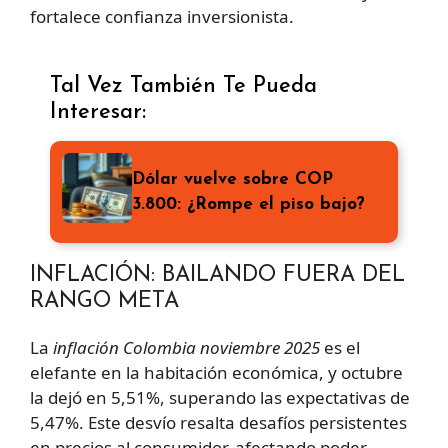
fortalece confianza inversionista.
Tal Vez También Te Pueda
Interesar:
Dólar vuelve sobre COP
3.800: ¿Rompe el piso bajo?
INFLACIÓN: BAILANDO FUERA DEL
RANGO META
La
inflación Colombia noviembre 2025
es el
elefante en la habitación económica, y octubre
la dejó en 5,51%, superando las expectativas de
5,47%. Este desvío resalta desafíos persistentes
en precios al consumidor, afectando poder