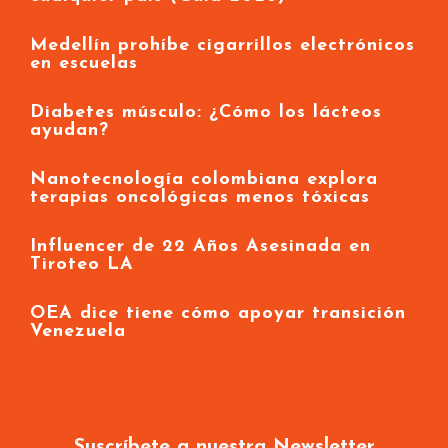
Ver Canal Caracol en vivo desde
cualquier país (Guía 2026)
Medellín prohíbe cigarrillos electrónicos
en escuelas
Diabetes músculo: ¿Cómo los lácteos
ayudan?
Nanotecnología colombiana explora
terapias oncológicas menos tóxicas
Influencer de 22 Años Asesinada en
Tiroteo LA
OEA dice tiene cómo apoyar transición
Venezuela