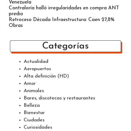
3.000 Vacas Uruguayas a la Deriva: Turquía las
Rechazó
Así afectaría economía Caribe tensión EE.UU.-
Venezuela
Contraloría halló irregularidades en compra ANT
predio
Retroceso Década Infraestructura: Caen 27,8%
Obras
Categorías
Actualidad
Aeropuertos
Alta definición (HD)
Amor
Animales
Bares, discotecas y restaurantes
Belleza
Bienestar