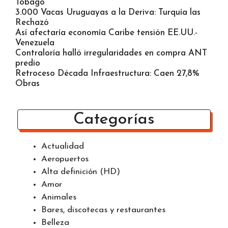
OEA dice tiene cómo apoyar transición Venezuela
Jair Bolsonaro está en prisión en Brasilia
Actividad Militar EE.UU. Entre Puerto Rico y
Tobago
3.000 Vacas Uruguayas a la Deriva: Turquía las
Rechazó
Así afectaría economía Caribe tensión EE.UU.-
Venezuela
Contraloría halló irregularidades en compra ANT
predio
Retroceso Década Infraestructura: Caen 27,8%
Obras
Categorías
Actualidad
Aeropuertos
Alta definición (HD)
Amor
Animales