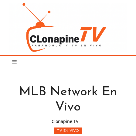
Saltar
al
contenido
MLB Network En
Vivo
Clonapine TV
TV EN VIVO