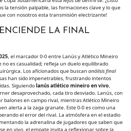
e Copa Sudamericana está lejos de definirse. ¿Listo
la tensión palpable, las formaciones clave y lo que
ue con nosotros esta transmisión electrizante!
 ENCIENDE LA FINAL
2025
, el marcador 0-0 entre Lanús y Atlético Mineiro
no es casualidad; refleja un duelo equilibrado
uirúrgica. Los aficionados que buscan
análisis final
as han sido impenetrables, frustrando intentos
pidas. Siguiendo
lanús atlético mineiro en vivo
,
córner desaprovechado, cada tiro desviado. Lanús, con
ar balones en campo rival, mientras Atlético Mineiro
en alerta a la zaga granate. Este 0-0 es como una
erando el error del rival. La atmósfera en el estadio
alimentando la adrenalina de jugadores que saben que
ase en vivo, el empate invita a reflexionar sobre la