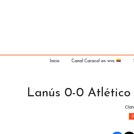
Saltar
al
contenido
Inicio
Canal Caracol en vivo
Lanús 0-0 Atlético 
Clon