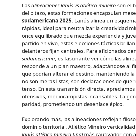
Las
alineaciones lanús vs atlético mineiro
son el b
del pitazo, estas formaciones encapsulan mese
sudamericana 2025
. Lanús alinea un esquema 
rápidas, ideal para neutralizar la creatividad mi
once equilibrado que mezcla experiencia y juve
partido en vivo, estas elecciones tácticas brill
delanteros fijan centrales. Para aficionados
sudamericana
, es fascinante ver cómo las aline
responde a un plan maestro, adaptándose al fl
que podrían alterar el destino, manteniendo la
no son meras listas; son declaraciones de guerr
tenso. En esta transmisión directa, apreciamos l
ofensivos, mediocampistas incansables. La geni
paridad, prometiendo un desenlace épico.
Explorando más, las alineaciones reflejan filo
dominio territorial, Atlético Mineiro verticalida
lanús atlético mineiro final
más cautivador, con a