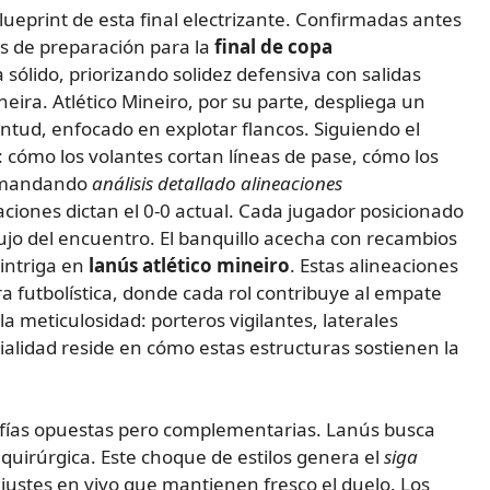
lueprint de esta final electrizante. Confirmadas antes
s de preparación para la
final de copa
sólido, priorizando solidez defensiva con salidas
neira. Atlético Mineiro, por su parte, despliega un
ntud, enfocado en explotar flancos. Siguiendo el
an: cómo los volantes cortan líneas de pase, cómo los
 demandando
análisis detallado alineaciones
aciones dictan el 0-0 actual. Cada jugador posicionado
ujo del encuentro. El banquillo acecha con recambios
 intriga en
lanús atlético mineiro
. Estas alineaciones
a futbolística, donde cada rol contribuye al empate
a meticulosidad: porteros vigilantes, laterales
alidad reside en cómo estas estructuras sostienen la
sofías opuestas pero complementarias. Lanús busca
d quirúrgica. Este choque de estilos genera el
siga
justes en vivo que mantienen fresco el duelo. Los