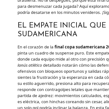
brasileña. No te despegues, porque esta final d
para desmenuzar cada jugada? Aquí exploramos 
podría desatarse en los minutos venideros. ¡Sig
EL EMPATE INICIAL QUE
SUDAMERICANA
En el corazón de la
final copa sudamericana 
pinta un cuadro de suspense puro. Este empate 
donde cada equipo mide al otro con precisión q
lanús atlético
detallado notarán cómo las defens
ofensivos con bloqueos oportunos y salidas rá
sientes la frustración y la esperanza en cada 
su estilo aguerrido, presiona alto para recuper
responde con contragolpes letales que mantien
partida de ajedrez: movimientos calculados, esp
es eléctrica, con hinchas coreando sin cesar, 
un solo gol podría inclinar la balanza. En esta f