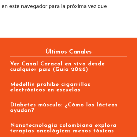
 en este navegador para la próxima vez que
Últimos Canales
Ver Canal Caracol en vivo desde
cualquier país (Guía 2026)
Medellín prohíbe cigarrillos
electrónicos en escuelas
Diabetes músculo: ¿Cómo los lácteos
ayudan?
Nanotecnología colombiana explora
terapias oncológicas menos tóxicas