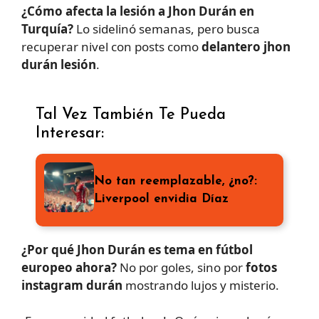
¿Cómo afecta la lesión a Jhon Durán en
Turquía?
Lo sidelinó semanas, pero busca
recuperar nivel con posts como
delantero jhon
durán lesión
.
Tal Vez También Te Pueda
Interesar:
No tan reemplazable, ¿no?:
Liverpool envidia Díaz
¿Por qué Jhon Durán es tema en fútbol
europeo ahora?
No por goles, sino por
fotos
instagram durán
mostrando lujos y misterio.