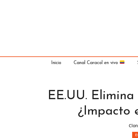
Saltar
al
contenido
Inicio
Canal Caracol en vivo
EE.UU. Elimina 
¿Impacto 
Clon
E