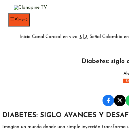
Saltar
al
contenido
Menú
Inicio
Canal Caracol en vivo 🇨🇴
Señal Colombia en
Diabetes: siglo 
Al
S
DIABETES: SIGLO AVANCES Y DESAF
Imagina un mundo donde una simple inyección transforma u