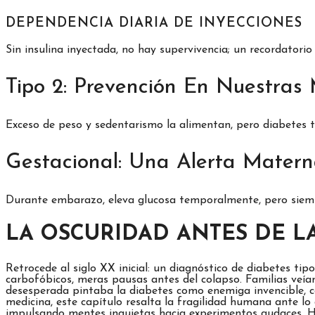
DEPENDENCIA DIARIA DE INYECCIONES
Sin insulina inyectada, no hay supervivencia; un recordatorio
Tipo 2: Prevención En Nuestras
Exceso de peso y sedentarismo la alimentan, pero diabetes ti
Gestacional: Una Alerta Matern
Durante embarazo, eleva glucosa temporalmente, pero siembr
LA OSCURIDAD ANTES DE LA
Retrocede al siglo XX inicial: un diagnóstico de diabetes ti
carbofóbicos, meras pausas antes del colapso. Familias veían
desesperada pintaba la diabetes como enemiga invencible, c
medicina, este capítulo resalta la fragilidad humana ante lo
impulsando mentes inquietas hacia experimentos audaces. Ho