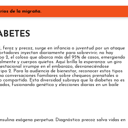
rios de la migraña.
ABETES
1, feroz y precoz, surge en infancia o juventud por un ataque
ortadores inyectan diariamente para sobrevivir; no hay
ipo 2, el coloso que abarca más del 95% de casos, emergiendo
almente y cuerpos quietos. Aquí brilla la esperanza: un giro
 gestacional irrumpe en el embarazo, desvaneciéndose
ipo 2. Para la audiencia de bienestar, reconocer estos tipos
ina conversaciones familiares sobre chequeos prenatales o
to compartido. Esta diversidad subraya que la diabetes no es
dos, fusionando genética y elecciones diarias en un baile
insulina exógena perpetua. Diagnóstico precoz salva vidas en