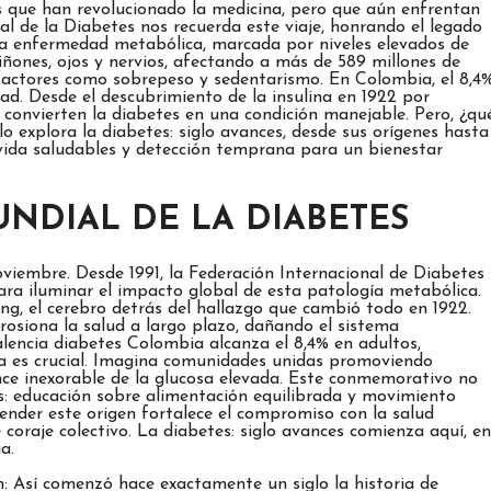
es que han revolucionado la medicina, pero que aún enfrentan
 de la Diabetes nos recuerda este viaje, honrando el legado
sta enfermedad metabólica, marcada por niveles elevados de
ñones, ojos y nervios, afectando a más de 589 millones de
factores como sobrepeso y sedentarismo. En Colombia, el 8,4
idad. Desde el descubrimiento de la insulina en 1922 por
 convierten la diabetes en una condición manejable. Pero, ¿qu
o explora la diabetes: siglo avances, desde sus orígenes hasta
de vida saludables y detección temprana para un bienestar
UNDIAL DE LA DIABETES
oviembre. Desde 1991, la Federación Internacional de Diabetes
ara iluminar el impacto global de esta patología metabólica.
ing, el cerebro detrás del hallazgo que cambió todo en 1922.
erosiona la salud a largo plazo, dañando el sistema
alencia diabetes Colombia alcanza el 8,4% en adultos,
rla es crucial. Imagina comunidades unidas promoviendo
nce inexorable de la glucosa elevada. Este conmemorativo no
s: educación sobre alimentación equilibrada y movimiento
tender este origen fortalece el compromiso con la salud
coraje colectivo. La diabetes: siglo avances comienza aquí, en
a.