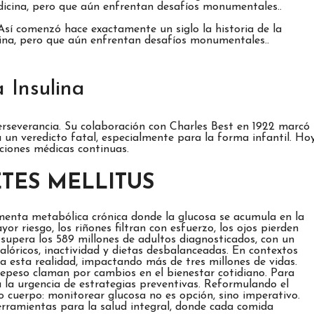
Así comenzó hace exactamente un siglo la historia de la
cina, pero que aún enfrentan desafíos monumentales..
 Insulina
erseverancia. Su colaboración con Charles Best en 1922 marcó
a un veredicto fatal, especialmente para la forma infantil. Hoy
aciones médicas continuas.
TES MELLITUS
rmenta metabólica crónica donde la glucosa se acumula en la
or riesgo, los riñones filtran con esfuerzo, los ojos pierden
, supera los 589 millones de adultos diagnosticados, con un
alóricos, inactividad y dietas desbalanceadas. En contextos
a esta realidad, impactando más de tres millones de vidas.
repeso claman por cambios en el bienestar cotidiano. Para
a la urgencia de estrategias preventivas. Reformulando el
o cuerpo: monitorear glucosa no es opción, sino imperativo.
erramientas para la salud integral, donde cada comida