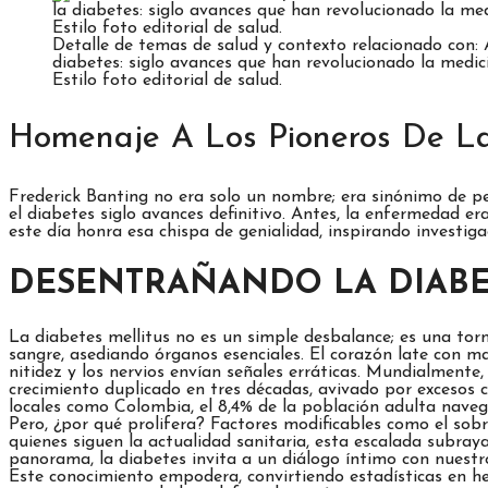
Detalle de temas de salud y contexto relacionado con: 
diabetes: siglo avances que han revolucionado la medi
Estilo foto editorial de salud.
Homenaje A Los Pioneros De La
Frederick Banting no era solo un nombre; era sinónimo de p
el diabetes siglo avances definitivo. Antes, la enfermedad er
este día honra esa chispa de genialidad, inspirando investig
DESENTRAÑANDO LA DIABE
La diabetes mellitus no es un simple desbalance; es una to
sangre, asediando órganos esenciales. El corazón late con may
nitidez y los nervios envían señales erráticas. Mundialmente
crecimiento duplicado en tres décadas, avivado por excesos c
locales como Colombia, el 8,4% de la población adulta naveg
Pero, ¿por qué prolifera? Factores modificables como el sob
quienes siguen la actualidad sanitaria, esta escalada subray
panorama, la diabetes invita a un diálogo íntimo con nuestr
Este conocimiento empodera, convirtiendo estadísticas en h