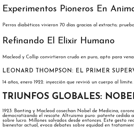
Experimentos Pioneros En Anim
Perros diabéticos vivieron 70 días gracias al extracto; prue
Refinando El Elixir Humano
Macleod y Collip convirtieron crudo en puro, apto para vena
LEONARD THOMPSON: EL PRIMER SUPER
14 años, enero 1922: inyección que revivió un cuerpo al límite.
TRIUNFOS GLOBALES: NOBE
1923: Banting y Macleod cosechan Nobel de Medicina, coronand
democratizando el rescate. Altruismo puro: patente cedida 
sobre lucro. Millones salvados desde entonces. Este gesto red
bienestar actual, evoca debates sobre equidad en tratamient