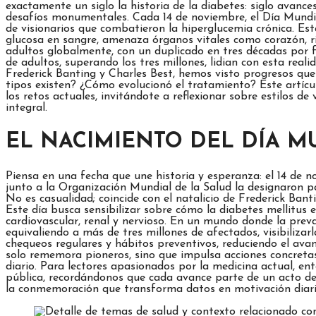
exactamente un siglo la historia de la diabetes: siglo avanc
desafíos monumentales. Cada 14 de noviembre, el Día Mundial
de visionarios que combatieron la hiperglucemia crónica. E
glucosa en sangre, amenaza órganos vitales como corazón, ri
adultos globalmente, con un duplicado en tres décadas por 
de adultos, superando los tres millones, lidian con esta real
Frederick Banting y Charles Best, hemos visto progresos que
tipos existen? ¿Cómo evolucionó el tratamiento? Este artícul
los retos actuales, invitándote a reflexionar sobre estilos 
integral.
EL NACIMIENTO DEL DÍA M
Piensa en una fecha que une historia y esperanza: el 14 de n
junto a la Organización Mundial de la Salud la designaron p
No es casualidad; coincide con el natalicio de Frederick Bant
Este día busca sensibilizar sobre cómo la diabetes mellitus 
cardiovascular, renal y nervioso. En un mundo donde la prev
equivaliendo a más de tres millones de afectados, visibiliza
chequeos regulares y hábitos preventivos, reduciendo el ava
solo rememora pioneros, sino que impulsa acciones concreta
diario. Para lectores apasionados por la medicina actual, en
pública, recordándonos que cada avance parte de un acto de 
la conmemoración que transforma datos en motivación diari