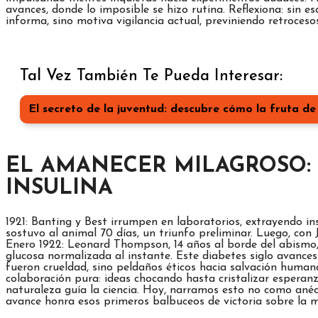
avances, donde lo imposible se hizo rutina. Reflexiona: sin e
informa, sino motiva vigilancia actual, previniendo retrocesos
Tal Vez También Te Pueda Interesar:
El secreto de la juventud: descubre cómo la fruta de
EL AMANECER MILAGROSO:
INSULINA
1921: Banting y Best irrumpen en laboratorios, extrayendo in
sostuvo al animal 70 días, un triunfo preliminar. Luego, co
Enero 1922: Leonard Thompson, 14 años al borde del abismo, 
glucosa normalizada al instante. Este diabetes siglo avance
fueron crueldad, sino peldaños éticos hacia salvación humana
colaboración pura: ideas chocando hasta cristalizar esperanz
naturaleza guía la ciencia. Hoy, narramos esto no como ané
avance honra esos primeros balbuceos de victoria sobre la 