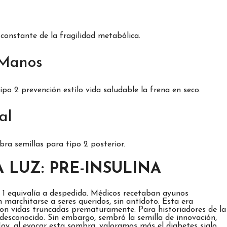
 constante de la fragilidad metabólica.
 Manos
po 2 prevención estilo vida saludable la frena en seco.
al
a semillas para tipo 2 posterior.
 LUZ: PRE-INSULINA
po 1 equivalía a despedida. Médicos recetaban ayunos
 marchitarse a seres queridos, sin antídoto. Esta era
on vidas truncadas prematuramente. Para historiadores de la
 desconocido. Sin embargo, sembró la semilla de innovación,
y, al evocar esta sombra, valoramos más el diabetes siglo