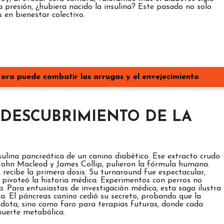
sa presión, ¿hubiera nacido la insulina? Este pasado no solo
 en bienestar colectivo.
 oro puede combatir las arrugas y el envejecimiento
 DESCUBRIMIENTO DE LA
sulina pancreática de un canino diabético. Ese extracto crudo
n John Macleod y James Collip, pulieron la fórmula humana.
recibe la primera dosis. Su turnaround fue espectacular,
s pivoteó la historia médica. Experimentos con perros no
. Para entusiastas de investigación médica, esta saga ilustra
a. El páncreas canino cedió su secreto, probando que la
cdota, sino como faro para terapias futuras, donde cada
muerte metabólica.