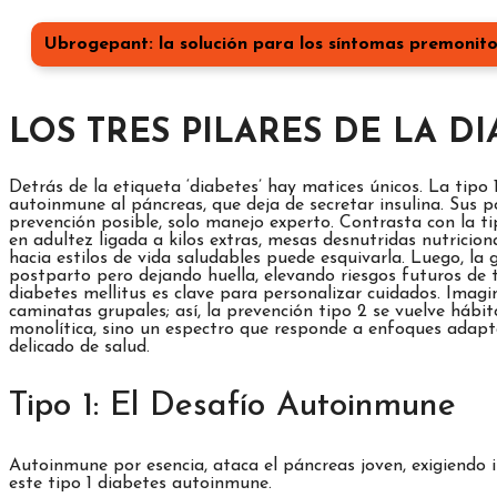
Ubrogepant: la solución para los síntomas premonito
LOS TRES PILARES DE LA DI
Detrás de la etiqueta ‘diabetes’ hay matices únicos. La tipo 
autoinmune al páncreas, que deja de secretar insulina. Sus p
prevención posible, solo manejo experto. Contrasta con la t
en adultez ligada a kilos extras, mesas desnutridas nutricion
hacia estilos de vida saludables puede esquivarla. Luego, la
postparto pero dejando huella, elevando riesgos futuros de t
diabetes mellitus es clave para personalizar cuidados. Imag
caminatas grupales; así, la prevención tipo 2 se vuelve hábi
monolítica, sino un espectro que responde a enfoques adapta
delicado de salud.
Tipo 1: El Desafío Autoinmune
Autoinmune por esencia, ataca el páncreas joven, exigiendo 
este tipo 1 diabetes autoinmune.