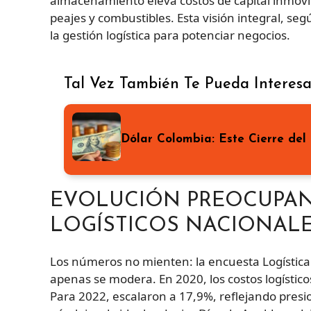
almacenamiento eleva costos de capital inmovil
peajes y combustibles. Esta visión integral, se
la gestión logística para potenciar negocios.
Tal Vez También Te Pueda Interesa
Dólar Colombia: Este Cierre del
EVOLUCIÓN PREOCUPAN
LOGÍSTICOS NACIONAL
Los números no mienten: la encuesta Logístic
apenas se modera. En 2020, los costos logísti
Para 2022, escalaron a 17,9%, reflejando pres