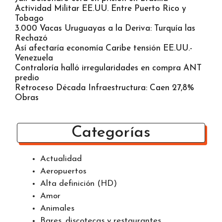
Influencer de 22 Años Asesinada en Tiroteo LA
OEA dice tiene cómo apoyar transición Venezuela
Jair Bolsonaro está en prisión en Brasilia
Actividad Militar EE.UU. Entre Puerto Rico y
Tobago
3.000 Vacas Uruguayas a la Deriva: Turquía las
Rechazó
Así afectaría economía Caribe tensión EE.UU.-
Venezuela
Contraloría halló irregularidades en compra ANT
predio
Retroceso Década Infraestructura: Caen 27,8%
Obras
Categorías
Actualidad
Aeropuertos
Alta definición (HD)