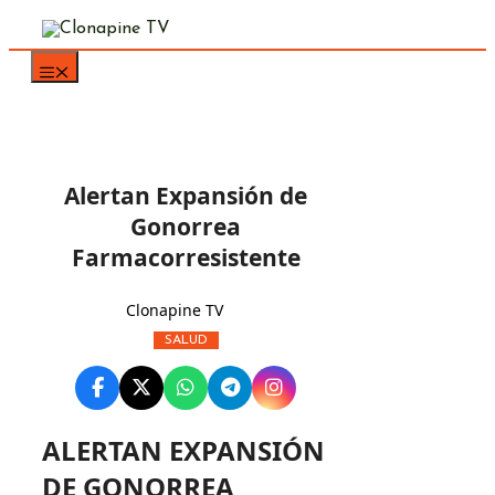
Saltar
al
contenido
Alertan Expansión de
Gonorrea
Farmacorresistente
Clonapine TV
SALUD
ALERTAN EXPANSIÓN
DE GONORREA