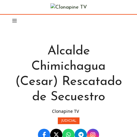
Saltar
al
contenido
Alcalde
Chimichagua
(Cesar) Rescatado
de Secuestro
Clonapine TV
JUDICIAL